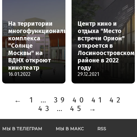
На территории
Центр кино и
многофункционального
отдыха "Место
комплекса
встречи Орион"
"Солнце
откроется в
Москвы" на
Лосиноостровском
ВДНХ откроют
районе в 2022
кинотеатр
году
16.01.2022
29.12.2021
←
1
…
39
40
41
42
43
…
45
→
МЫ В ТЕЛЕГРАМ
МЫ В МАКС
RSS