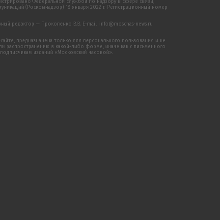
истрировано Федеральной службой по надзору в сфере связи,
никаций (Роскомнадзор) 18 января 2022 г. Регистрационный номер
ый редактор — Прокопенко В.В. E-mail: info@moschas-news.ru
сайте, предназначена только для персонального пользования и не
 распространению в какой-либо форме, иначе как с письменного
 подписчикам изданий «Московский часовой».