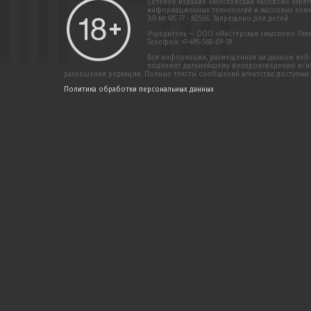
Сетевое издание «Московский часовой» зарег
информационных технологий и массовых комму
ЭЛ № ФС 77 - 82566. Запрещено для детей.
Учредитель — ООО «Мастерская смыслов». Главн
Телефон: +7-495-568-09-59
Вся информация, размещенная на данном веб-
подлежит дальнейшему воспроизведению и/или
разрешения редакции. Полные тексты сообщений агентства доступны
Политика обработки персональных данных