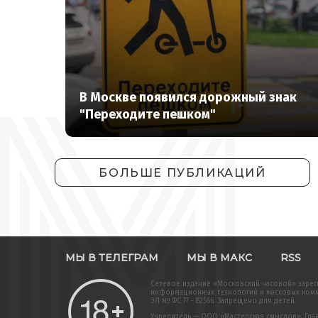
В Москве появился дорожный знак
"Переходите пешком"
БОЛЬШЕ ПУБЛИКАЦИЙ
МЫ В ТЕЛЕГРАМ
МЫ В МАКС
RSS
Сетевое издание «Московский часовой» зарег
информационных технологий и массовых комму
ЭЛ № ФС 77 - 82566. Запрещено для детей.
Учредитель — ООО «Мастерская смыслов». Главн