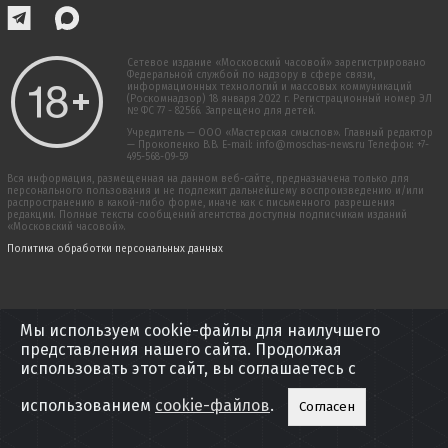
Сетевое издание «Московский часовой» зарегистрировано
Федеральной службой по надзору в сфере связи,
информационных технологий и массовых коммуникаций
(Роскомнадзор) 18 января 2022 г. Регистрационный номер ЭЛ
№ ФС 77 - 82566. Запрещено для детей.
Учредитель — ООО «Мастерская смыслов». Главный редактор
— Прокопенко В.В. E-mail: info@moschas-news.ru Телефон: +7-
495-568-09-59
Вся информация, размещенная на данном веб-сайте, предназначена только для
персонального пользования и не подлежит дальнейшему воспроизведению и/или
распространению в какой-либо форме, иначе как с письменного разрешения
редакции. Полные тексты сообщений агентства доступны подписчикам изданий
«Московский часовой».
Политика обработки персональных данных
Мы используем cookie-файлы для наилучшего
представления нашего сайта. Продолжая
использовать этот сайт, вы соглашаетесь с
использованием
cookie-файлов
.
Согласен