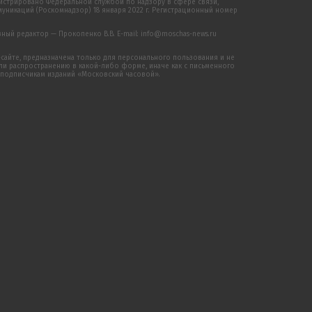
истрировано Федеральной службой по надзору в сфере связи,
никаций (Роскомнадзор) 18 января 2022 г. Регистрационный номер
ый редактор — Прокопенко В.В. E-mail: info@moschas-news.ru
сайте, предназначена только для персонального пользования и не
 распространению в какой-либо форме, иначе как с письменного
 подписчикам изданий «Московский часовой».