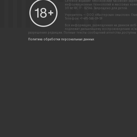
Сетевое издание «Московский часовой» зарег
информационных технологий и массовых комму
ЭЛ № ФС 77 - 82566. Запрещено для детей.
Учредитель — ООО «Мастерская смыслов». Главн
Телефон: +7-495-568-09-59
Вся информация, размещенная на данном веб-
подлежит дальнейшему воспроизведению и/или
разрешения редакции. Полные тексты сообщений агентства доступны
Политика обработки персональных данных