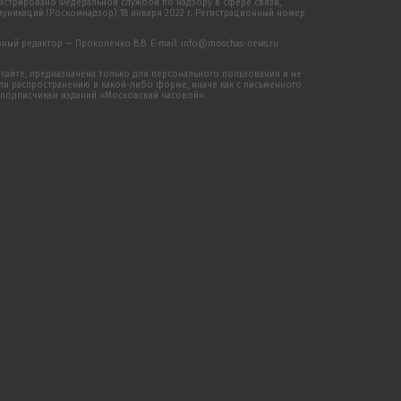
истрировано Федеральной службой по надзору в сфере связи,
никаций (Роскомнадзор) 18 января 2022 г. Регистрационный номер
ый редактор — Прокопенко В.В. E-mail: info@moschas-news.ru
сайте, предназначена только для персонального пользования и не
 распространению в какой-либо форме, иначе как с письменного
 подписчикам изданий «Московский часовой».