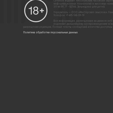
Сетевое издание «Московский часовой» зарег
информационных технологий и массовых комму
ЭЛ № ФС 77 - 82566. Запрещено для детей.
Учредитель — ООО «Мастерская смыслов». Главн
Телефон: +7-495-568-09-59
Вся информация, размещенная на данном веб-
подлежит дальнейшему воспроизведению и/или
разрешения редакции. Полные тексты сообщений агентства доступны
Политика обработки персональных данных