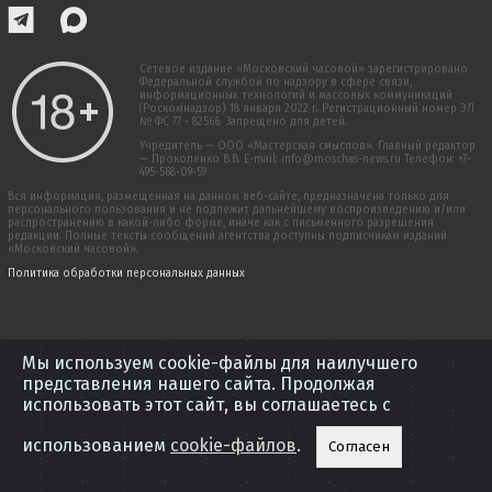
Сетевое издание «Московский часовой» зарегистрировано
Федеральной службой по надзору в сфере связи,
информационных технологий и массовых коммуникаций
(Роскомнадзор) 18 января 2022 г. Регистрационный номер ЭЛ
№ ФС 77 - 82566. Запрещено для детей.
Учредитель — ООО «Мастерская смыслов». Главный редактор
— Прокопенко В.В. E-mail: info@moschas-news.ru Телефон: +7-
495-568-09-59
Вся информация, размещенная на данном веб-сайте, предназначена только для
персонального пользования и не подлежит дальнейшему воспроизведению и/или
распространению в какой-либо форме, иначе как с письменного разрешения
редакции. Полные тексты сообщений агентства доступны подписчикам изданий
«Московский часовой».
Политика обработки персональных данных
Мы используем cookie-файлы для наилучшего
представления нашего сайта. Продолжая
использовать этот сайт, вы соглашаетесь с
использованием
cookie-файлов
.
Согласен