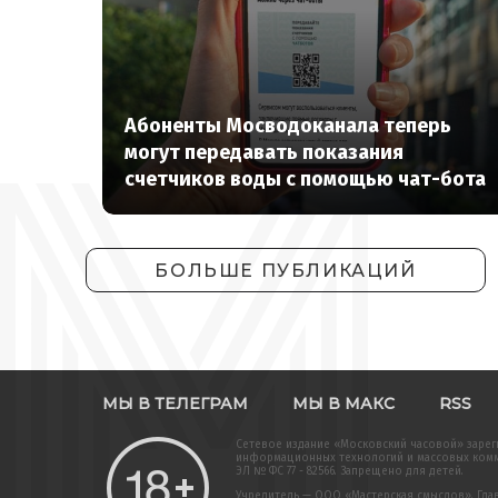
Абоненты Мосводоканала теперь
могут передавать показания
счетчиков воды с помощью чат-бота
БОЛЬШЕ ПУБЛИКАЦИЙ
МЫ В ТЕЛЕГРАМ
МЫ В МАКС
RSS
Сетевое издание «Московский часовой» зарег
информационных технологий и массовых комму
ЭЛ № ФС 77 - 82566. Запрещено для детей.
Учредитель — ООО «Мастерская смыслов». Главн