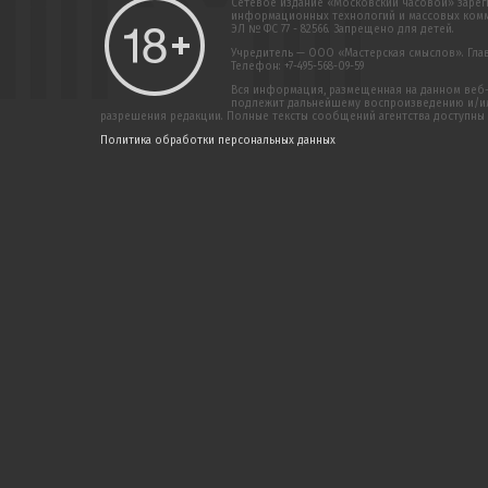
Сетевое издание «Московский часовой» зарег
информационных технологий и массовых комму
ЭЛ № ФС 77 - 82566. Запрещено для детей.
Учредитель — ООО «Мастерская смыслов». Главн
Телефон: +7-495-568-09-59
Вся информация, размещенная на данном веб-
подлежит дальнейшему воспроизведению и/или
разрешения редакции. Полные тексты сообщений агентства доступны
Политика обработки персональных данных