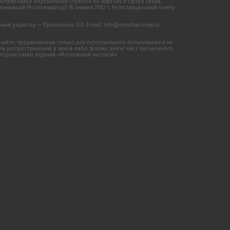
истрировано Федеральной службой по надзору в сфере связи,
никаций (Роскомнадзор) 18 января 2022 г. Регистрационный номер
ый редактор — Прокопенко В.В. E-mail: info@moschas-news.ru
сайте, предназначена только для персонального пользования и не
 распространению в какой-либо форме, иначе как с письменного
 подписчикам изданий «Московский часовой».