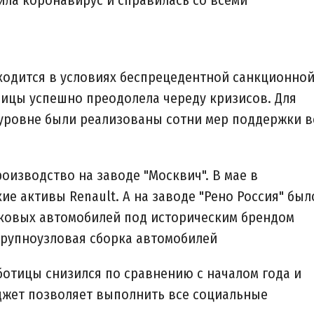
ила коронавирус и справилась со всеми
аходится в условиях беспрецедентной санкционно
лицы успешно преодолела череду кризисов. Для
уровне были реализованы сотни мер поддержки в
оизводство на заводе "Москвич". В мае в
е активы Renault. А на заводе "Рено Россия" был
ковых автомобилей под историческим брендом
 крупноузловая сборка автомобилей
ботицы снизился по сравнению с началом года и
юджет позволяет выполнить все социальные