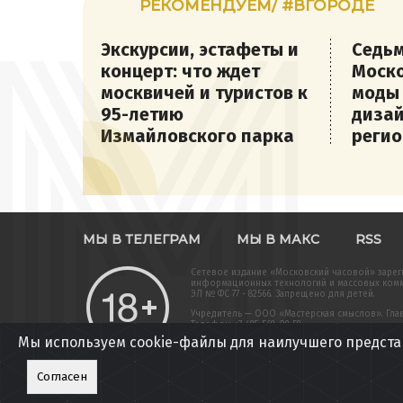
РЕКОМЕНДУЕМ/ #ВГОРОДЕ
Экскурсии, эстафеты и
Седьм
концерт: что ждет
Моско
москвичей и туристов к
моды
95-летию
дизай
Измайловского парка
регио
МЫ В ТЕЛЕГРАМ
МЫ В МАКС
RSS
Сетевое издание «Московский часовой» зарег
информационных технологий и массовых комму
ЭЛ № ФС 77 - 82566. Запрещено для детей.
Учредитель — ООО «Мастерская смыслов». Главн
Телефон: +7-495-568-09-59
Мы используем cookie-файлы для наилучшего предста
Вся информация, размещенная на данном веб-
подлежит дальнейшему воспроизведению и/или
разрешения редакции. Полные тексты сообщений агентства доступны
Согласен
Политика обработки персональных данных