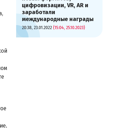
цифровизации, VR, AR и
заработали
а,
международные награды
20:38, 23.01.2022
(15:04, 25.10.2023)
кой
ном
те
тое
ие.