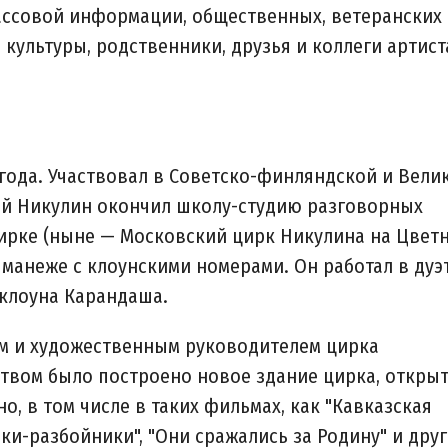
массовой информации, общественных, ветеранских
культуры, родственники, друзья и коллеги артист
 года. Участвовал в Советско-финляндской и Вели
ий Никулин окончил школу-студию разговорных
ирке (ныне — Московский цирк Никулина на Цвет
а манеже с клоунскими номерами. Он работал в дуэ
клоуна Карандаша.
ом и художественным руководителем цирка
ством было построено новое здание цирка, откры
но, в том числе в таких фильмах, как "Кавказская
ики-разбойники", "Они сражались за Родину" и друг