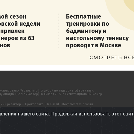
ой сезон
Бесплатные
вской недели
тренировки по
 привлек
бадминтону и
неров из 63
настольному теннису
нов
проводят в Москве
СМОТРЕТЬ ВС
истрировано Федеральной службой по надзору в сфере связи,
никаций (Роскомнадзор) 18 января 2022 г. Регистрационный номер
ый редактор — Прокопенко В.В. E-mail: info@moschas-news.ru
вления нашего сайта. Продолжая использовать этот сайт
сайте, предназначена только для персонального пользования и не
 распространению в какой-либо форме, иначе как с письменного
 подписчикам изданий «Московский часовой».