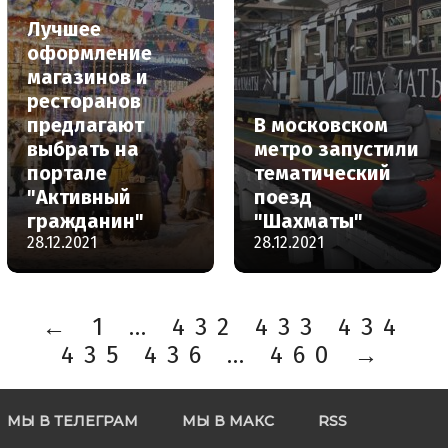
Лучшее
оформление
магазинов и
ресторанов
предлагают
В московском
выбрать на
метро запустили
портале
тематический
"Активный
поезд
гражданин"
"Шахматы"
28.12.2021
28.12.2021
←
1
…
432
433
434
435
436
…
460
→
МЫ В ТЕЛЕГРАМ
МЫ В МАКС
RSS