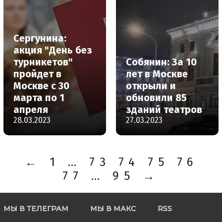
Сергунина:
акция "День без
турникетов"
Собянин: За 10
пройдет в
лет в Москве
Москве с 30
открыли и
марта по 1
обновили 85
апреля
зданий театров
28.03.2023
27.03.2023
←
1
…
73
74
75
76
77
…
95
→
МЫ В ТЕЛЕГРАМ
МЫ В МАКС
RSS