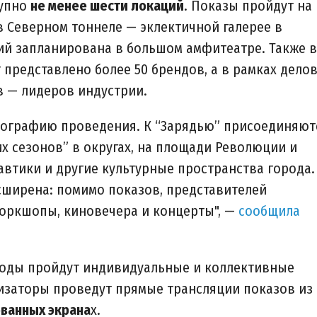
тупно
не менее шести локаций
. Показы пройдут на
в Северном тоннеле — эклектичной галерее в
ий запланирована в большом амфитеатре. Также в
т представлено более 50 брендов, а в рамках дело
в — лидеров индустрии.
еографию проведения. К “Зарядью” присоединяют
 сезонов” в округах, на площади Революции и
автики и другие культурные пространства города.
сширена: помимо показов, представителей
 воркшопы, киновечера и концерты", —
сообщила
моды пройдут индивидуальные и коллективные
низаторы проведут прямые трансляции показов из
ванных экрана
х.