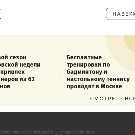
НАВЕР
ой сезон
Бесплатные
вской недели
тренировки по
 привлек
бадминтону и
неров из 63
настольному теннису
нов
проводят в Москве
СМОТРЕТЬ ВС
истрировано Федеральной службой по надзору в сфере связи,