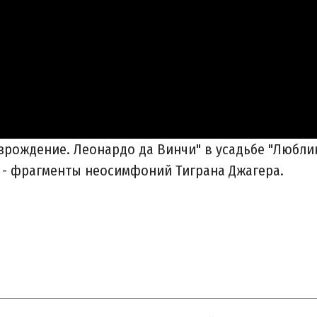
озрождение. Леонардо да Винчи" в усадьбе "Люблин
ка - фрагменты неосимфоний Тиграна Джагера.