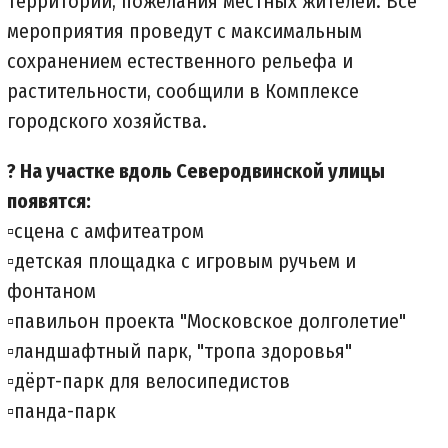
территорий, пожелания местных жителей. Все
мероприятия проведут с максимальным
сохранением естественного рельефа и
растительности, сообщили в Комплексе
городского хозяйства.
? На участке вдоль Северодвинской улицы
появятся:
▫️сцена с амфитеатром
▫️детская площадка с игровым ручьем и
фонтаном
▫️павильон проекта "Московское долголетие"
▫️ландшафтный парк, "тропа здоровья"
▫️дёрт-парк для велосипедистов
▫️панда-парк