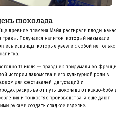
день шоколада
Еще древние племена Майя растирали плоды какао
 травы. Получался напиток, который называли
рглись испанцы, которые увезли с собой не только
 напитка.
егодно 11 июля — праздник придумали во Франц
той истории лакомства и его культурной роли в
оводом для фестивалей, дегустаций и
ородах раскрывают путь шоколада от какао‑боба 
ребления и тонкостях производства, а ещё дают
ими руками создать сладкое изделие.