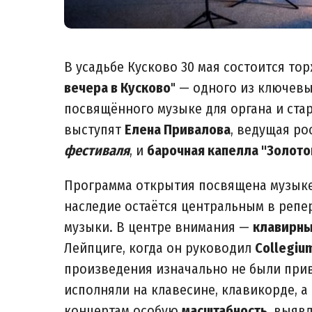
В усадьбе Кусково 30 мая состоится т
вечера в Кусково
" — одного из ключев
посвящённого музыке для органа и стар
выступят
Елена Привалова
, ведущая ро
фестиваля
, и
барочная капелла "Золото
Программа открытия посвящена музык
наследие остаётся центральным в репер
музыки. В центре внимания —
клавирны
Лейпциге, когда он руководил
Collegiu
произведения изначально не были прив
исполняли на клавесине, клавикорде, а
концертам особую
масштабность
, выяв