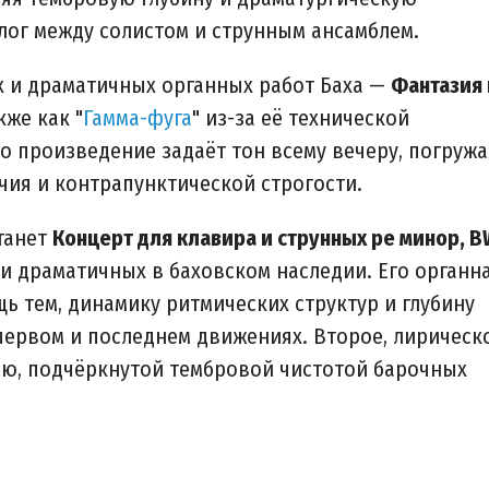
лог между солистом и струнным ансамблем.
х и драматичных органных работ Баха —
Фантазия 
кже как "
Гамма-фуга
" из-за её технической
 произведение задаёт тон всему вечеру, погружа
чия и контрапунктической строгости.
танет
Концерт для клавира и струнных ре минор, 
и драматичных в баховском наследии. Его органн
ь тем, динамику ритмических структур и глубину
первом и последнем движениях. Второе, лирическ
тью, подчёркнутой тембровой чистотой барочных