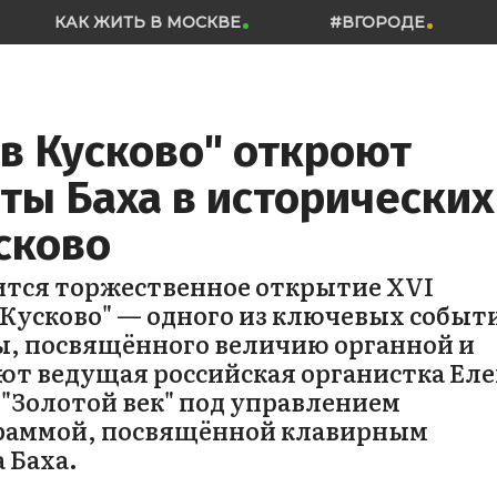
КАК ЖИТЬ В МОСКВЕ
#ВГОРОДЕ
в Кусково" откроют
ты Баха в исторических
сково
оится торжественное открытие XVI
 Кусково" — одного из ключевых событ
ы, посвящённого величию органной и
ют ведущая российская органистка Еле
 "Золотой век" под управлением
граммой, посвящённой клавирным
 Баха.