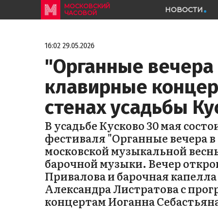
МОСКОВСКИЙ
НОВОСТИ
ЧАСОВОЙ
16:02 29.05.2026
"Органные вечера 
клавирные концер
стенах усадьбы Ку
В усадьбе Кусково 30 мая сост
фестиваля "Органные вечера в
московской музыкальной весн
барочной музыки. Вечер откро
Привалова и барочная капелла
Александра Листратова с про
концертам Иоганна Себастьяна