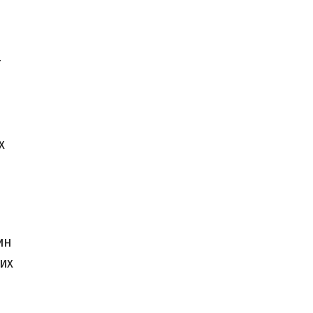
а
х
ин
их