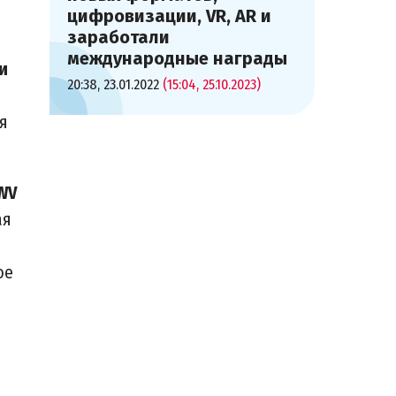
цифровизации, VR, AR и
заработали
международные награды
и
20:38, 23.01.2022
(15:04, 25.10.2023)
я
BWV
ая
ое