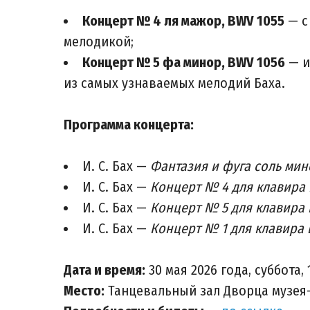
Концерт № 4 ля мажор, BWV 1055
— с
мелодикой;
Концерт № 5 фа минор, BWV 1056
— и
из самых узнаваемых мелодий Баха.
Программа концерта:
И. С. Бах —
Фантазия и фуга соль мин
И. С. Бах —
Концерт № 4 для клавира 
И. С. Бах —
Концерт № 5 для клавира 
И. С. Бах —
Концерт № 1 для клавира 
Дата и время:
30 мая 2026 года, суббота, 
Место:
Танцевальный зал Дворца музея-у