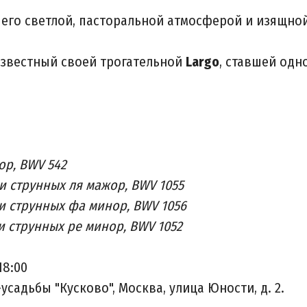
 его светлой, пасторальной атмосферой и изящно
звестный своей трогательной
Largo
, ставшей одн
ор, BWV 542
и струнных ля мажор, BWV 1055
и струнных фа минор, BWV 1056
и струнных ре минор, BWV 1052
18:00
садьбы "Кусково", Москва, улица Юности, д. 2.