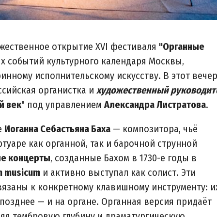
оржественное открытие XVI фестиваля
"Органные
ых событий культурного календаря Москвы,
инному исполнительскому искусству. В этот вече
ссийская органистка и
художественный руководит
й век
" под управлением
Александра Листратова
.
е
Иоганна Себастьяна Баха
— композитора, чьё
туаре как органной, так и барочной струнной
е концерты
, созданные Бахом в 1730-е годы в
m musicum
и активно выступал как солист. Эти
язаны к конкретному клавишному инструменту: и
 позднее — и на органе. Органная версия придаёт
ляя тембровую глубину и драматургическую