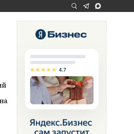
ий
на