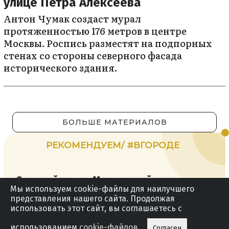
улице Петра Алексеева
Антон Чумак создаст мурал
протяженностью 176 метров в центре
Москвы. Роспись разместят на подпорных
стенах со стороны северного фасада
исторического здания.
БОЛЬШЕ МАТЕРИАЛОВ
РЕКОМЕНДУЕМ/ #ВГОРОДЕ
Седьмой сезон Московской недели
Мы используем cookie-файлы для наилучшего
моды привлек дизайнеров из 63
представления нашего сайта. Продолжая
регионов
использовать этот сайт, вы соглашаетесь с
использованием
cookie-файлов
.
Согласен