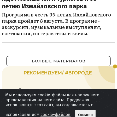
летию Измайловского парка
Программа в честь 95-летия Измайловского
парка пройдет 8 августа. В программе -
экскурсии, музыкальные выступления,
состязания, интерактивы и квизы.
БОЛЬШЕ МАТЕРИАЛОВ
РЕКОМЕНДУЕМ/ #ВГОРОДЕ
В районе "Лужников" временно
Мы используем cookie-файлы для наилучшего
перекроют несколько улиц 9 августа
представления нашего сайта. Продолжая
использовать этот сайт, вы соглашаетесь с
Храм в честь Фёдора Ушакова: у
использованием
cookie-файлов
.
Согласен