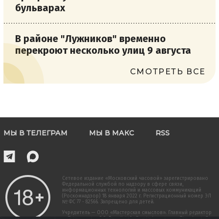
бульварах
В районе "Лужников" временно
перекроют несколько улиц 9 августа
СМОТРЕТЬ ВСЕ
МЫ В ТЕЛЕГРАМ
МЫ В МАКС
RSS
Сетевое издание «Московский часовой» зарегистрировано
Федеральной службой по надзору в сфере связи,
информационных технологий и массовых коммуникаций
(Роскомнадзор) 18 января 2022 г. Регистрационный номер ЭЛ
№ ФС 77 - 82566. Запрещено для детей.
Учредитель — ООО «Мастерская смыслов». Главный редактор
— Прокопенко В.В. E-mail: info@moschas-news.ru Телефон: +7-