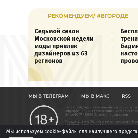
РЕКОМЕНДУЕМ/ #ВГОРОДЕ
Седьмой сезон
Бесп
Московской недели
трени
моды привлек
бадми
дизайнеров из 63
насто
регионов
прово
МЫ В ТЕЛЕГРАМ
МЫ В МАКС
RSS
Сетевое издание «Московский часовой» зарег
информационных технологий и массовых комму
ЭЛ № ФС 77 - 82566. Запрещено для детей.
Учредитель — ООО «Мастерская смыслов». Главн
Телефон: +7-495-568-09-59
Мы используем cookie-файлы для наилучшего предста
Вся информация, размещенная на данном веб-
подлежит дальнейшему воспроизведению и/или