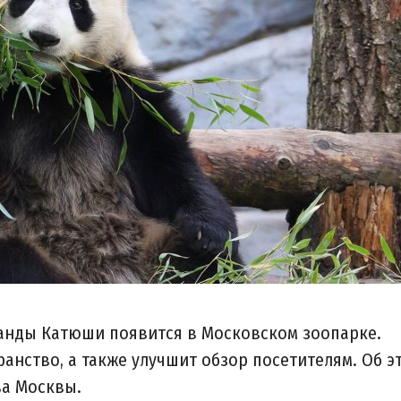
анды Катюши появится в Московском зоопарке.
анство, а также улучшит обзор посетителям. Об э
ва Москвы.