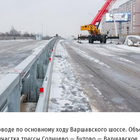
воде по основному ходу Варшавского шоссе. Объ
участка трассы Солнцево — Бутово — Варшавское