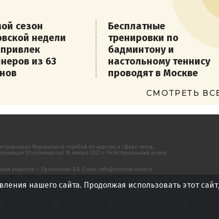
ой сезон
Бесплатные
вской недели
тренировки по
 привлек
бадминтону и
неров из 63
настольному теннису
нов
проводят в Москве
СМОТРЕТЬ ВС
истрировано Федеральной службой по надзору в сфере связи,
никаций (Роскомнадзор) 18 января 2022 г. Регистрационный номер
ый редактор — Прокопенко В.В. E-mail: info@moschas-news.ru
вления нашего сайта. Продолжая использовать этот сайт
сайте, предназначена только для персонального пользования и не
 распространению в какой-либо форме, иначе как с письменного
 подписчикам изданий «Московский часовой».