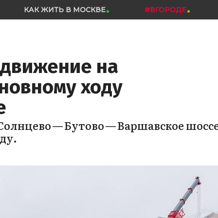
КАК ЖИТЬ В МОСКВЕ
#ВГОРОДЕ
 движение на
сновному ходу
е
Солнцево — Бутово — Варшавское шосс
ду.