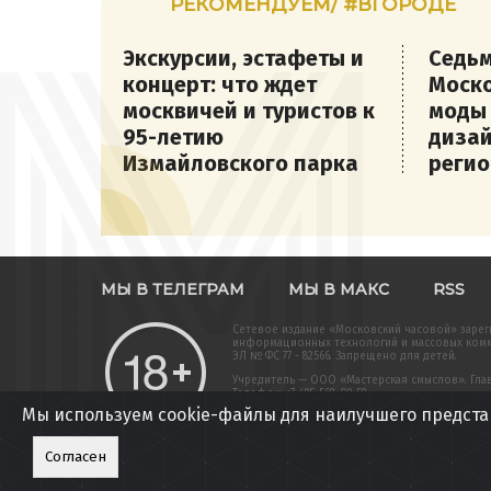
РЕКОМЕНДУЕМ/ #ВГОРОДЕ
Экскурсии, эстафеты и
Седьм
концерт: что ждет
Моско
москвичей и туристов к
моды
95-летию
дизай
Измайловского парка
регио
МЫ В ТЕЛЕГРАМ
МЫ В МАКС
RSS
Сетевое издание «Московский часовой» зарег
информационных технологий и массовых комму
ЭЛ № ФС 77 - 82566. Запрещено для детей.
Учредитель — ООО «Мастерская смыслов». Главн
Телефон: +7-495-568-09-59
Мы используем cookie-файлы для наилучшего предста
Вся информация, размещенная на данном веб-
подлежит дальнейшему воспроизведению и/или
разрешения редакции. Полные тексты сообщений агентства доступны
Согласен
Политика обработки персональных данных