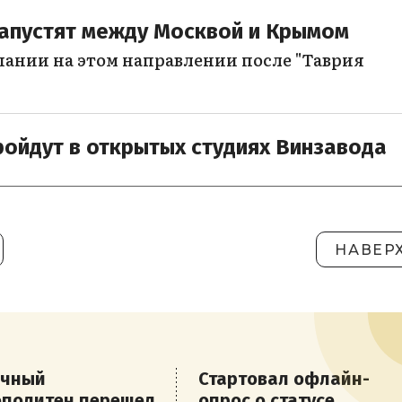
запустят между Москвой и Крымом
пании на этом направлении после "Таврия
ройдут в открытых студиях Винзавода
НАВЕР
ичный
Стартовал офлайн-
ополитен перешел
опрос о статусе