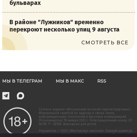
бульварах
В районе "Лужников" временно
перекроют несколько улиц 9 августа
СМОТРЕТЬ ВСЕ
МЫ В ТЕЛЕГРАМ
МЫ В МАКС
RSS
Сетевое издание «Московский часовой» зарегистрировано
Федеральной службой по надзору в сфере связи,
информационных технологий и массовых коммуникаций
(Роскомнадзор) 18 января 2022 г. Регистрационный номер ЭЛ
№ ФС 77 - 82566. Запрещено для детей.
Учредитель — ООО «Мастерская смыслов». Главный редактор
— Прокопенко В.В. E-mail: info@moschas-news.ru Телефон: +7-