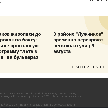
оков живописи до
В районе "Лужников"
ровок по боксу:
временно перекроют
ане проголосуют
несколько улиц 9
ограмму "Лета в
августа
е" на бульварах
СМОТРЕТЬ ВС
истрировано Федеральной службой по надзору в сфере связи,
никаций (Роскомнадзор) 18 января 2022 г. Регистрационный номер
ый редактор — Прокопенко В.В. E-mail: info@moschas-news.ru