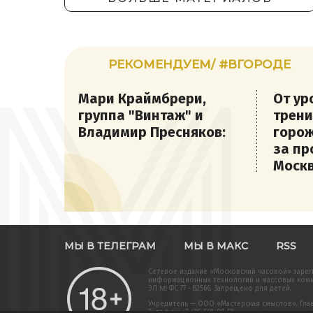
РЕКОМЕНДУЕМ/ #ВГОРОДЕ
Мари Краймбрери,
От ур
группа "Винтаж" и
трени
Владимир Пресняков:
горож
за пр
Москв
МЫ В ТЕЛЕГРАМ
МЫ В МАКС
RSS
Сетевое издание «Московский часовой» зарег
информационных технологий и массовых комму
ЭЛ № ФС 77 - 82566. Запрещено для детей.
Учредитель — ООО «Мастерская смыслов». Главн
Телефон: +7-495-568-09-59