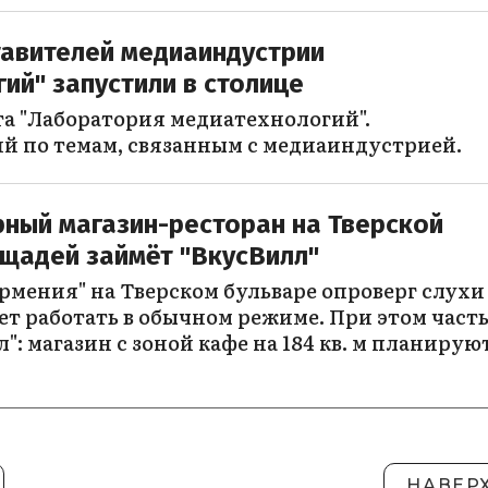
тавителей медиаиндустрии
ий" запустили в столице
та "Лаборатория медиатехнологий".
ий по темам, связанным с медиаиндустрией.
рный магазин-ресторан на Тверской
ощадей займёт "ВкусВилл"
рмения" на Тверском бульваре опроверг слухи
т работать в обычном режиме. При этом част
": магазин с зоной кафе на 184 кв. м планирую
НАВЕР