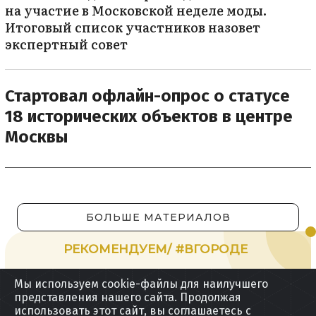
на участие в Московской неделе моды.
Итоговый список участников назовет
экспертный совет
Стартовал офлайн-опрос о статусе
18 исторических объектов в центре
Москвы
БОЛЬШЕ МАТЕРИАЛОВ
РЕКОМЕНДУЕМ/ #ВГОРОДЕ
Мы используем cookie-файлы для наилучшего
Мари Краймбрери, группа "Винтаж" и
представления нашего сайта. Продолжая
использовать этот сайт, вы соглашаетесь с
Владимир Пресняков: как пройдет