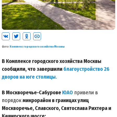
Фото:
Комплекс городского хозяйства Москвы
В Комплексе городского хозяйства Москвы
сообщили, что
завершили
благоустройство 26
дворов на юге столицы.
В Москворечье-Сабурове
ЮАО
привели в
порядок
микрорайон в границах улиц
Москворечье, Славского, Святослава Рихтера и
Каширского шоссе: